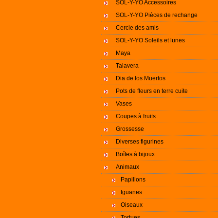
SOL-Y-YO Accessoires
SOL-Y-YO Pièces de rechange
Cercle des amis
SOL-Y-YO Soleils et lunes
Maya
Talavera
Dia de los Muertos
Pots de fleurs en terre cuite
Vases
Coupes à fruits
Grossesse
Diverses figurines
Boîtes à bijoux
Animaux
Papillons
Iguanes
Oiseaux
Tortues