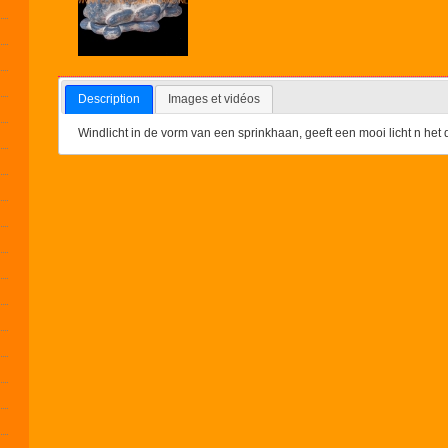
Description
Images et vidéos
Windlicht in de vorm van een sprinkhaan, geeft een mooi licht n het d