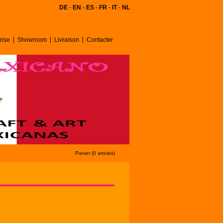
DE
-
EN
-
ES
-
FR
-
IT
-
NL
rise
Showroom
Livraison
Contacter
Panier (0 articles)