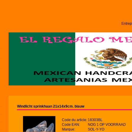
Entrep
Windlicht sprinkhaan 21x14x9cm. blauw
Code du article:
18303BL
Code EAN:
NOG 1 OP VOORRAAD
Marque:
SOL-Y-YO