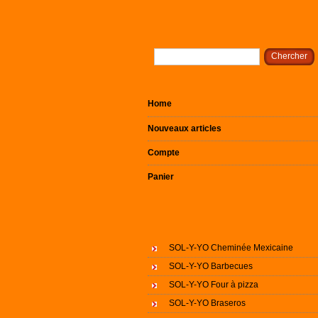
Home
Nouveaux articles
Compte
Panier
SOL-Y-YO Cheminée Mexicaine
SOL-Y-YO Barbecues
SOL-Y-YO Four à pizza
SOL-Y-YO Braseros