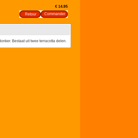
€ 14.95
Retour
onker. Bestaat uit twee terracotta delen.