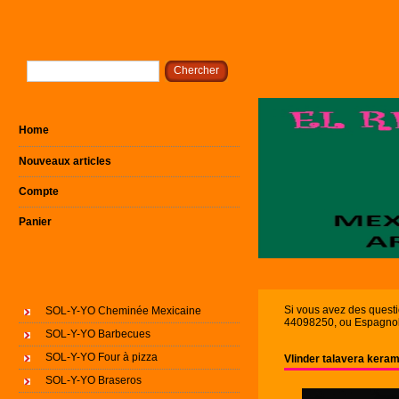
Home
Nouveaux articles
Compte
Panier
Si vous avez des quest
SOL-Y-YO Cheminée Mexicaine
44098250, ou Espagnol 
SOL-Y-YO Barbecues
SOL-Y-YO Four à pizza
Vlinder talavera kera
SOL-Y-YO Braseros