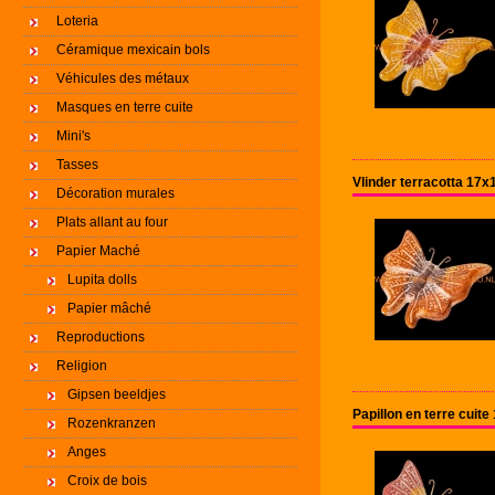
Loteria
Céramique mexicain bols
Véhicules des métaux
Masques en terre cuite
Mini's
Tasses
Vlinder terracotta 17x
Décoration murales
Plats allant au four
Papier Maché
Lupita dolls
Papier mâché
Reproductions
Religion
Gipsen beeldjes
Papillon en terre cuit
Rozenkranzen
Anges
Croix de bois