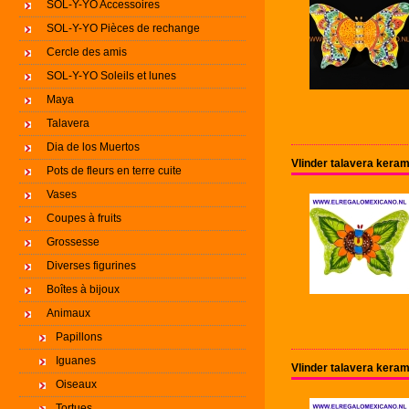
SOL-Y-YO Accessoires
SOL-Y-YO Pièces de rechange
Cercle des amis
SOL-Y-YO Soleils et lunes
Maya
Talavera
Dia de los Muertos
Vlinder talavera kera
Pots de fleurs en terre cuite
Vases
Coupes à fruits
Grossesse
Diverses figurines
Boîtes à bijoux
Animaux
Papillons
Iguanes
Vlinder talavera kera
Oiseaux
Tortues