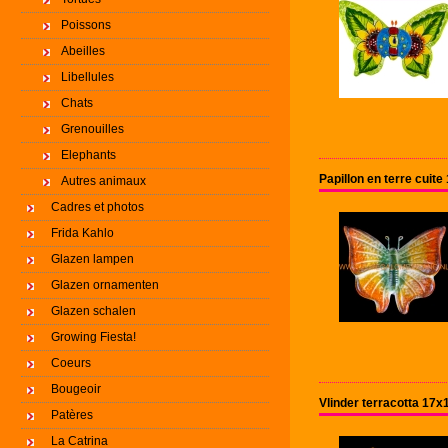
Poissons
Abeilles
Libellules
Chats
Grenouilles
Elephants
Papillon en terre cuit
Autres animaux
Cadres et photos
Frida Kahlo
Glazen lampen
Glazen ornamenten
Glazen schalen
Growing Fiesta!
Coeurs
Bougeoir
Vlinder terracotta 17x
Patères
La Catrina