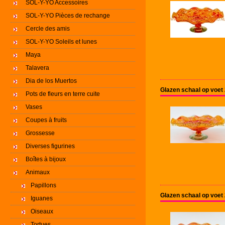
SOL-Y-YO Accessoires
SOL-Y-YO Pièces de rechange
Cercle des amis
SOL-Y-YO Soleils et lunes
Maya
Talavera
Dia de los Muertos
Glazen schaal op voet
Pots de fleurs en terre cuite
Vases
Coupes à fruits
Grossesse
Diverses figurines
Boîtes à bijoux
Animaux
Papillons
Glazen schaal op voet
Iguanes
Oiseaux
Tortues