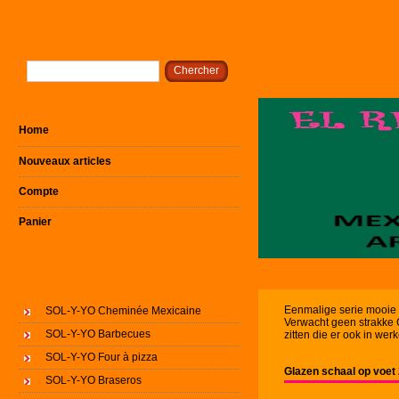
Home
Nouveaux articles
Compte
Panier
Eenmalige serie mooie k
SOL-Y-YO Cheminée Mexicaine
Verwacht geen strakke Ch
SOL-Y-YO Barbecues
zitten die er ook in wer
SOL-Y-YO Four à pizza
Glazen schaal op voet
SOL-Y-YO Braseros