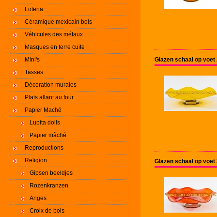
Loteria
Céramique mexicain bols
Véhicules des métaux
Masques en terre cuite
Mini's
Glazen schaal op voet
Tasses
Décoration murales
Plats allant au four
Papier Maché
Lupita dolls
Papier mâché
Reproductions
Religion
Glazen schaal op voet
Gipsen beeldjes
Rozenkranzen
Anges
Croix de bois