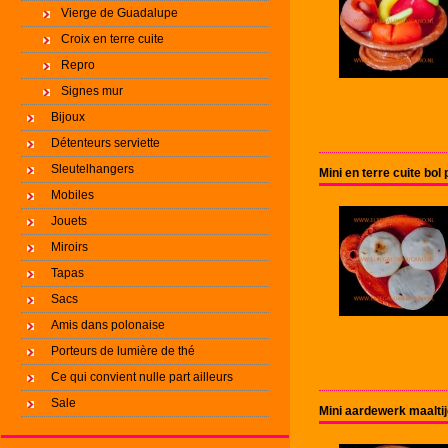
Vierge de Guadalupe
Croix en terre cuite
Repro
Signes mur
Bijoux
Détenteurs serviette
Sleutelhangers
Mini en terre cuite bo
Mobiles
Jouets
Miroirs
Tapas
Sacs
Amis dans polonaise
Porteurs de lumière de thé
Ce qui convient nulle part ailleurs
Sale
Mini aardewerk maalti