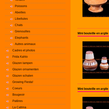
Poissons
Abeilles
Libellules
Chats
Grenouilles
Mini bouteille en argil
Elephants
Autres animaux
Cadres et photos
Frida Kahlo
Glazen lampen
Glazen ornamenten
Glazen schalen
Growing Fiesta!
Coeurs
Mini bouteille en argil
Bougeoir
Patères
La Catrina