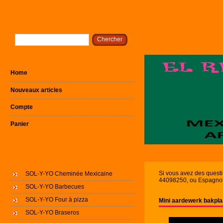
Home
Nouveaux articles
Compte
Panier
Si vous avez des quest
SOL-Y-YO Cheminée Mexicaine
44098250, ou Espagnol 
SOL-Y-YO Barbecues
SOL-Y-YO Four à pizza
Mini aardewerk bakpl
SOL-Y-YO Braseros