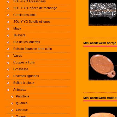
SOL-Y-YO Accessoires
SOL-Y-YO Pièces de rechange
Cercle des amis
SOL-Y-YO Soleils et lunes
Maya
Talavera
Dia de los Muertos
Mini aardewerk bordj
Pots de fleurs en terre cuite
Vases
Coupes à fruits
Grossesse
Diverses figurines
Boîtes à bijoux
Animaux
Papillons
Mini aardewerk fruits
Iguanes
Oiseaux
Tortues