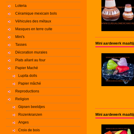
Loteria
Céramique mexicain bols
Véhicules des métaux
Masques en terre cuite
Mini's
Mini aardewerk maalti
Tasses
Décoration murales
Plats allant au four
Papier Maché
Lupita dolls
Papier mâché
Reproductions
Religion
Gipsen beeldjes
Rozenkranzen
Mini aardewerk maaltij
Anges
Croix de bois