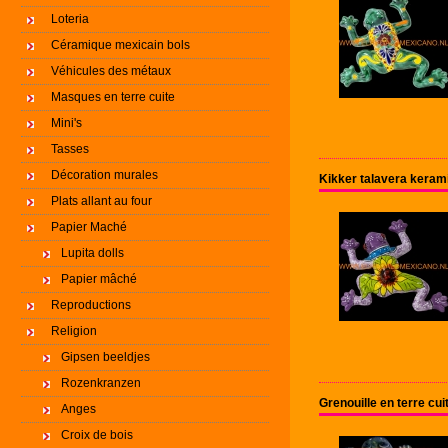
Loteria
Céramique mexicain bols
Véhicules des métaux
Masques en terre cuite
Mini's
Tasses
Décoration murales
Kikker talavera kera
Plats allant au four
Papier Maché
Lupita dolls
Papier mâché
Reproductions
Religion
Gipsen beeldjes
Rozenkranzen
Grenouille en terre cu
Anges
Croix de bois