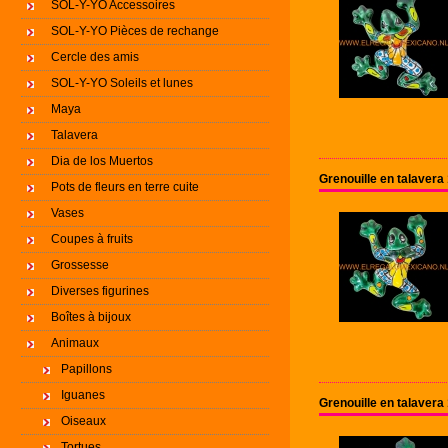
SOL-Y-YO Accessoires
SOL-Y-YO Pièces de rechange
Cercle des amis
SOL-Y-YO Soleils et lunes
Maya
Talavera
Dia de los Muertos
Grenouille en talaver
Pots de fleurs en terre cuite
Vases
Coupes à fruits
Grossesse
Diverses figurines
Boîtes à bijoux
Animaux
Papillons
Iguanes
Grenouille en talaver
Oiseaux
Tortues