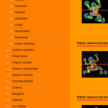
Poissons
Abeilles
Libellules
Chats
Grenouilles
Elephants
Kikker talavera kera
Autres animaux
Cadres et photos
Frida Kahlo
Glazen lampen
Glazen ornamenten
Glazen schalen
Growing Fiesta!
Coeurs
Bougeoir
Kikker talavera kera
Patères
La Catrina