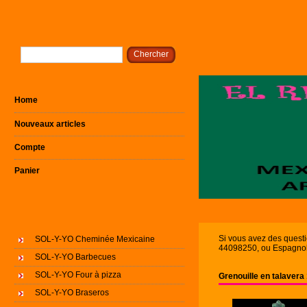
Home
Nouveaux articles
Compte
Panier
Si vous avez des quest
SOL-Y-YO Cheminée Mexicaine
44098250, ou Espagnol 
SOL-Y-YO Barbecues
SOL-Y-YO Four à pizza
Grenouille en talaver
SOL-Y-YO Braseros