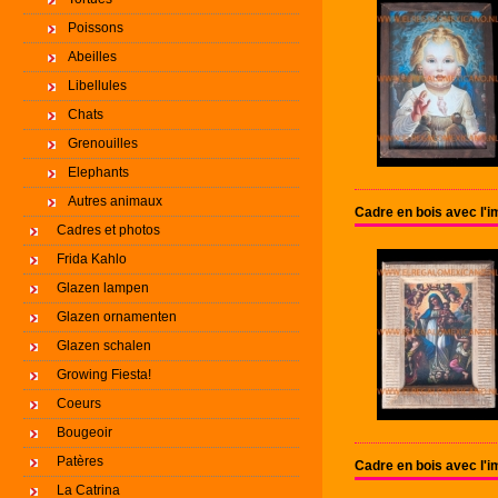
Poissons
Abeilles
Libellules
Chats
Grenouilles
Elephants
Autres animaux
Cadre en bois avec l'
Cadres et photos
Frida Kahlo
Glazen lampen
Glazen ornamenten
Glazen schalen
Growing Fiesta!
Coeurs
Bougeoir
Patères
Cadre en bois avec l'
La Catrina