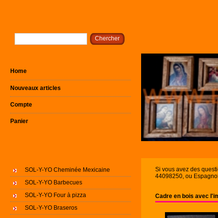
Home
Nouveaux articles
Compte
Panier
Si vous avez des quest
SOL-Y-YO Cheminée Mexicaine
44098250, ou Espagnol 
SOL-Y-YO Barbecues
SOL-Y-YO Four à pizza
Cadre en bois avec l'
SOL-Y-YO Braseros