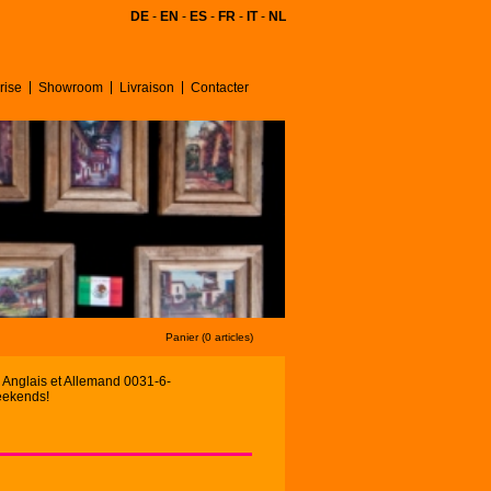
DE
-
EN
-
ES
-
FR
-
IT
-
NL
rise
Showroom
Livraison
Contacter
Panier (0 articles)
, Anglais et Allemand 0031-6-
eekends!