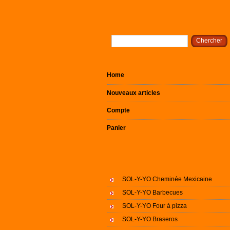
Home
Nouveaux articles
Compte
Panier
SOL-Y-YO Cheminée Mexicaine
SOL-Y-YO Barbecues
SOL-Y-YO Four à pizza
SOL-Y-YO Braseros