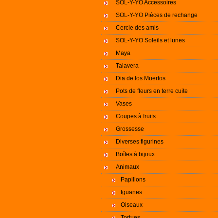
SOL-Y-YO Accessoires
SOL-Y-YO Pièces de rechange
Cercle des amis
SOL-Y-YO Soleils et lunes
Maya
Talavera
Dia de los Muertos
Pots de fleurs en terre cuite
Vases
Coupes à fruits
Grossesse
Diverses figurines
Boîtes à bijoux
Animaux
Papillons
Iguanes
Oiseaux
Tortues