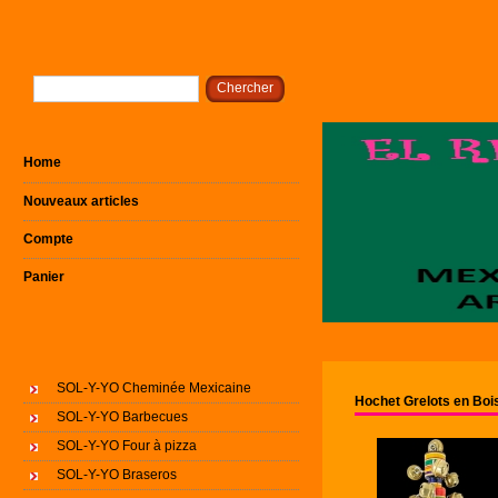
Home
Nouveaux articles
Compte
Panier
SOL-Y-YO Cheminée Mexicaine
Hochet Grelots en Boi
SOL-Y-YO Barbecues
SOL-Y-YO Four à pizza
SOL-Y-YO Braseros