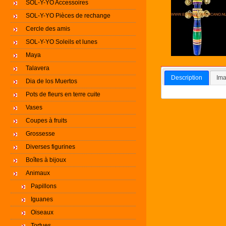
SOL-Y-YO Accessoires
SOL-Y-YO Pièces de rechange
Cercle des amis
SOL-Y-YO Soleils et lunes
Maya
Talavera
Description
Ima
Dia de los Muertos
Pots de fleurs en terre cuite
Vases
Coupes à fruits
Grossesse
Diverses figurines
Boîtes à bijoux
Animaux
Papillons
Iguanes
Oiseaux
Tortues