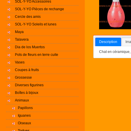
SOL-Y-YO Accessoires
SOL-Y-YO Pièces de rechange
Cercle des amis
SOL-Y-YO Soleils et lunes
Maya
Talavera
Description
Ima
Dia de los Muertos
Chat en céramique, 
Pots de fleurs en terre cuite
Vases
Coupes à fruits
Grossesse
Diverses figurines
Boîtes à bijoux
Animaux
Papillons
Iguanes
Oiseaux
Tortues