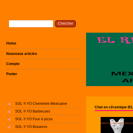
Home
Nouveaux articles
Compte
Panier
SOL-Y-YO Cheminée Mexicaine
Chat en céramique Ø
SOL-Y-YO Barbecues
SOL-Y-YO Four à pizza
SOL-Y-YO Braseros