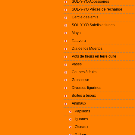
SOL-Y-YO Accessoires
SOL-Y-YO Pièces de rechange
Cercle des amis
SOL-Y-YO Soleils et lunes
Maya
Talavera
Dia de los Muertos
Pots de fleurs en terre cuite
Vases
Coupes à fruits
Grossesse
Diverses figurines
Boîtes à bijoux
Animaux
Papillons
Iguanes
Oiseaux
Tortues