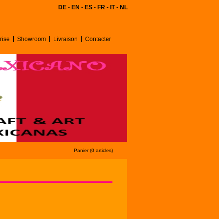
DE
-
EN
-
ES
-
FR
-
IT
-
NL
rise
Showroom
Livraison
Contacter
Panier (0 articles)