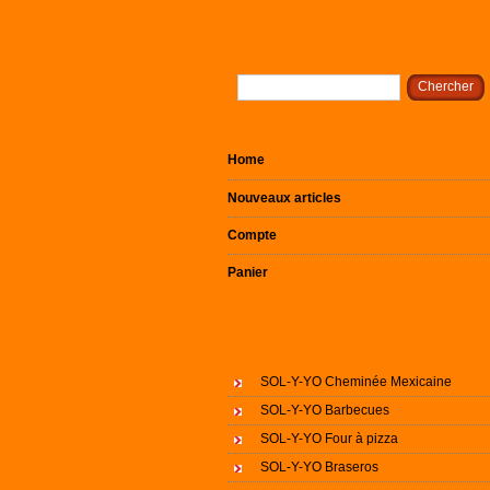
Home
Nouveaux articles
Compte
Panier
SOL-Y-YO Cheminée Mexicaine
SOL-Y-YO Barbecues
SOL-Y-YO Four à pizza
SOL-Y-YO Braseros