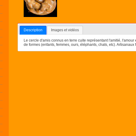
Description
Images et vidéos
Le cercle d'amis connus en terre cuite représentant l'amitié, l'amour 
de formes (enfants, femmes, ours, éléphants, chats, etc). Artisanau