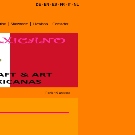
DE
-
EN
-
ES
-
FR
-
IT
-
NL
rise
Showroom
Livraison
Contacter
Panier (0 articles)