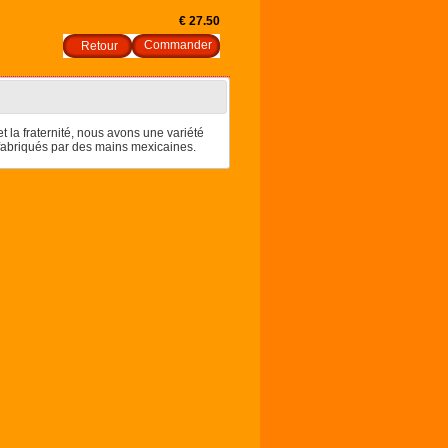
€ 27.50
Retour
et la fraternité, nous avons une variété
x fabriqués par des mains mexicaines.