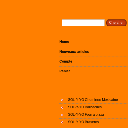
Home
Nouveaux articles
Compte
Panier
SOL-Y-YO Cheminée Mexicaine
SOL-Y-YO Barbecues
SOL-Y-YO Four à pizza
SOL-Y-YO Braseros