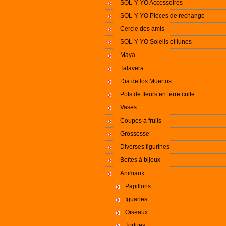
SOL-Y-YO Accessoires
SOL-Y-YO Pièces de rechange
Cercle des amis
SOL-Y-YO Soleils et lunes
Maya
Talavera
Dia de los Muertos
Pots de fleurs en terre cuite
Vases
Coupes à fruits
Grossesse
Diverses figurines
Boîtes à bijoux
Animaux
Papillons
Iguanes
Oiseaux
Tortues