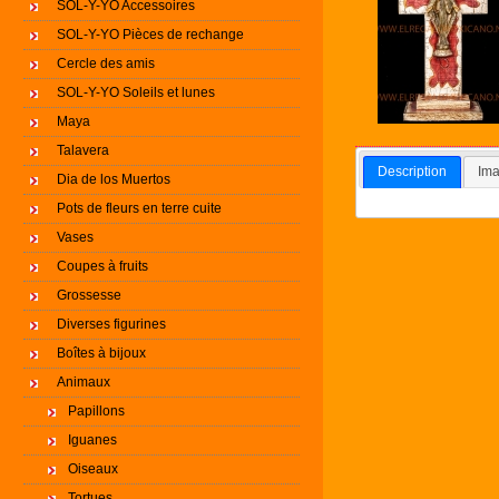
SOL-Y-YO Accessoires
SOL-Y-YO Pièces de rechange
Cercle des amis
SOL-Y-YO Soleils et lunes
Maya
Talavera
Description
Ima
Dia de los Muertos
Pots de fleurs en terre cuite
Vases
Coupes à fruits
Grossesse
Diverses figurines
Boîtes à bijoux
Animaux
Papillons
Iguanes
Oiseaux
Tortues