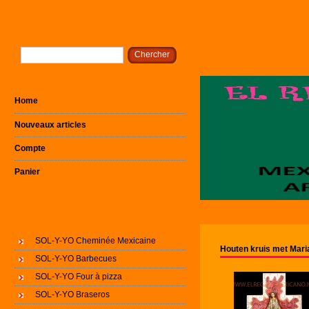
Home
Nouveaux articles
Compte
Panier
SOL-Y-YO Cheminée Mexicaine
Houten kruis met Mari
SOL-Y-YO Barbecues
SOL-Y-YO Four à pizza
SOL-Y-YO Braseros