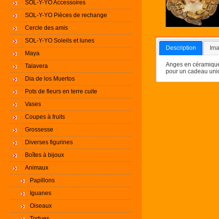
SOL-Y-YO Accessoires
SOL-Y-YO Pièces de rechange
Cercle des amis
SOL-Y-YO Soleils et lunes
Description
Ima
Maya
Anges en céramique 
Talavera
pour un cadeau uniq
Dia de los Muertos
Pots de fleurs en terre cuite
Vases
Coupes à fruits
Grossesse
Diverses figurines
Boîtes à bijoux
Animaux
Papillons
Iguanes
Oiseaux
Tortues