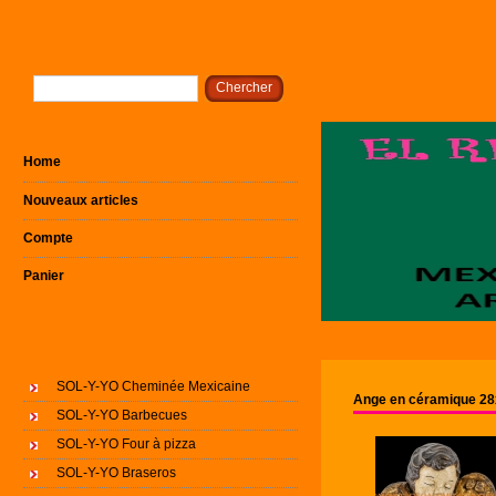
Home
Nouveaux articles
Compte
Panier
SOL-Y-YO Cheminée Mexicaine
Ange en céramique 2
SOL-Y-YO Barbecues
SOL-Y-YO Four à pizza
SOL-Y-YO Braseros