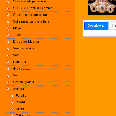
SOL-Y-YO Appartenere
SOL-Y-YO Pezzi di ricambio
Cerchia amici messicani
Solle messicano e la luna
Descrizione
Im
Maya
Talavera
Dia de los Muertos
Vaso terracotta
Vasi
Portafrutta
Gravidanza
Vario
Scatole gioielli
Animali
Farfalle
Iguane
Uccelli
Tartarughe