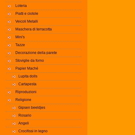
Loteria
Piatti e ciotole
Veicoli Metalli
Maschera di terracotta
Mini's
Tazze
Decorazione della parete
Stoviglie da forno
Papier Maché
Lupita dolls
Cartapesta
Riproduzioni
Religione
Gipsen beeldjes
Rosario
Angeli
Crocifissi in legno