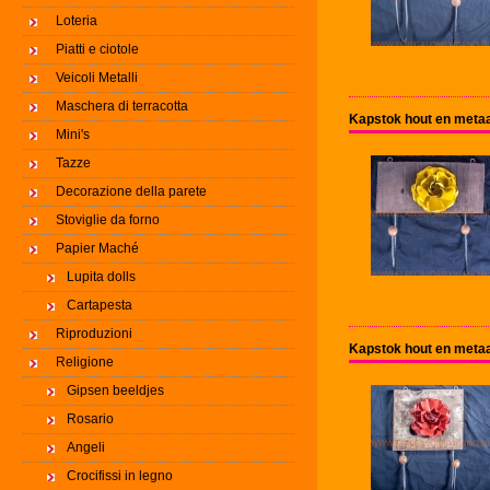
Loteria
Piatti e ciotole
Veicoli Metalli
Maschera di terracotta
Kapstok hout en metaa
Mini's
Tazze
Decorazione della parete
Stoviglie da forno
Papier Maché
Lupita dolls
Cartapesta
Riproduzioni
Kapstok hout en metaa
Religione
Gipsen beeldjes
Rosario
Angeli
Crocifissi in legno