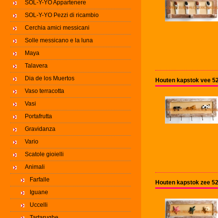
SOL-Y-YO Appartenere
SOL-Y-YO Pezzi di ricambio
Cerchia amici messicani
Solle messicano e la luna
Maya
Talavera
Dia de los Muertos
Houten kapstok vee 5
Vaso terracotta
Vasi
Portafrutta
Gravidanza
Vario
Scatole gioielli
Animali
Farfalle
Houten kapstok zee 5
Iguane
Uccelli
Tartarughe