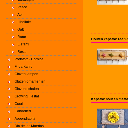
Pesce
Api
Libellule
Gatti
Rane
Houten kapstok zee 5
Elefanti
Resto
Portafoto / Cornice
Frida Kahlo
Glazen lampen
Glazen ornamenten
Glazen schalen
Growing Fiesta!
Kapstok hout en metaa
Cuori
Candelieri
Appendiabitti
Dia de los Muertos