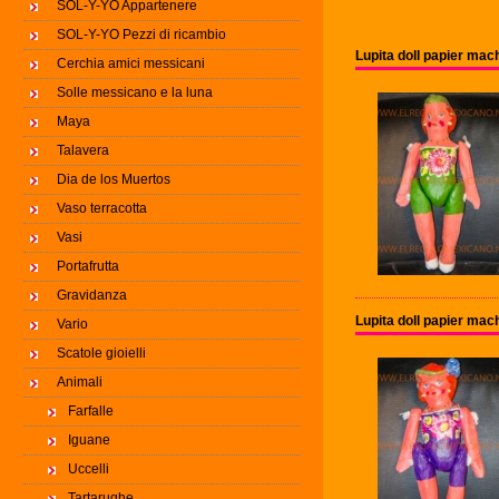
SOL-Y-YO Appartenere
SOL-Y-YO Pezzi di ricambio
Lupita doll papier ma
Cerchia amici messicani
Solle messicano e la luna
Maya
Talavera
Dia de los Muertos
Vaso terracotta
Vasi
Portafrutta
Gravidanza
Lupita doll papier ma
Vario
Scatole gioielli
Animali
Farfalle
Iguane
Uccelli
Tartarughe