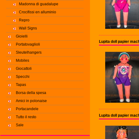
Madonna di guadalupe
Crocifissi en alluminio
Repro
Wall Signs
Gioielli
Lupita doll papier ma
Portatovaglioli
Sleutelhangers
Mobiles
Giocattoli
Specchi
Tapas
Borsa della spesa
Amici in polonaise
Portacandele
Lupita doll papier ma
Tutto il resto
Sale