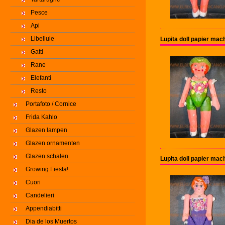
Pesce
Api
Libellule
Lupita doll papier ma
Gatti
Rane
Elefanti
Resto
Portafoto / Cornice
Frida Kahlo
Glazen lampen
Glazen ornamenten
Glazen schalen
Lupita doll papier ma
Growing Fiesta!
Cuori
Candelieri
Appendiabitti
Dia de los Muertos