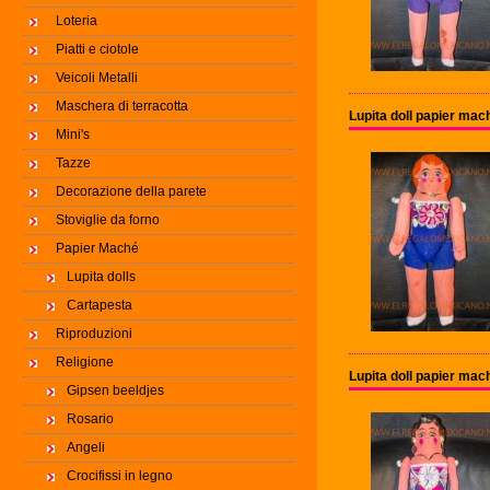
Loteria
Piatti e ciotole
Veicoli Metalli
Maschera di terracotta
Lupita doll papier ma
Mini's
Tazze
Decorazione della parete
Stoviglie da forno
Papier Maché
Lupita dolls
Cartapesta
Riproduzioni
Religione
Lupita doll papier ma
Gipsen beeldjes
Rosario
Angeli
Crocifissi in legno