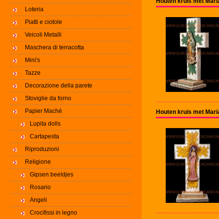
Houten kruis met Mari
Loteria
Piatti e ciotole
Veicoli Metalli
Maschera di terracotta
Mini's
Tazze
Decorazione della parete
Stoviglie da forno
Papier Maché
Houten kruis met Mari
Lupita dolls
Cartapesta
Riproduzioni
Religione
Gipsen beeldjes
Rosario
Angeli
Crocifissi in legno