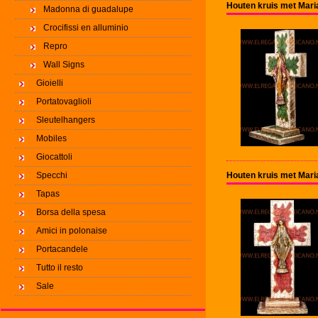
Houten kruis met Mari
Madonna di guadalupe
Crocifissi en alluminio
Repro
Wall Signs
Gioielli
Portatovaglioli
Sleutelhangers
Mobiles
Giocattoli
Specchi
Houten kruis met Mari
Tapas
Borsa della spesa
Amici in polonaise
Portacandele
Tutto il resto
Sale