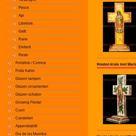
Pesce
Api
Libellule
Gatti
Rane
Elefanti
Resto
Portafoto / Cornice
Houten kruis met Mari
Frida Kahlo
Glazen lampen
Glazen ornamenten
Glazen schalen
Growing Fiesta!
Cuori
Candelieri
Appendiabitti
Dia de los Muertos