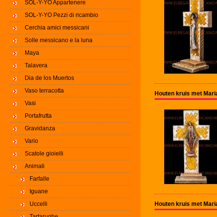
SOL-Y-YO Appartenere
SOL-Y-YO Pezzi di ricambio
Cerchia amici messicani
Solle messicano e la luna
Maya
Talavera
Dia de los Muertos
Vaso terracotta
Houten kruis met Mari
Vasi
Portafrutta
Gravidanza
Vario
Scatole gioielli
Animali
Farfalle
Iguane
Uccelli
Houten kruis met Mari
Tartarughe