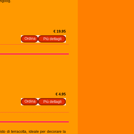
angoog.
€ 19.95
Più dettagli
€ 4.95
Più dettagli
sto di terracotta, ideale per decorare la