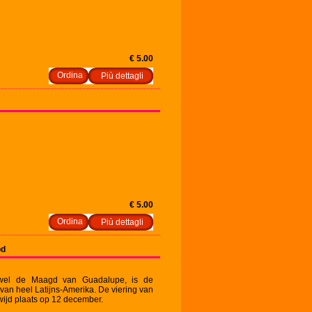
€ 5.00
Più dettagli
€ 5.00
Più dettagli
od
wel de Maagd van Guadalupe, is de
an heel Latijns-Amerika. De viering van
ijd plaats op 12 december.