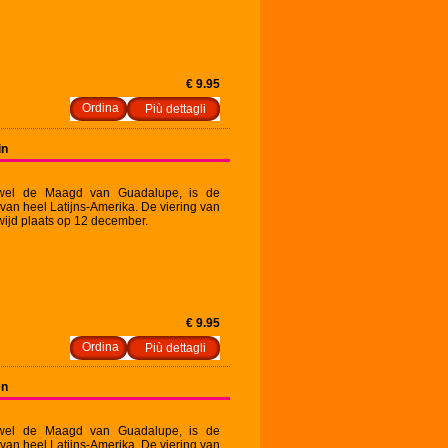
€ 9.95
Più dettagli
in
wel de Maagd van Guadalupe, is de
an heel Latijns-Amerika. De viering van
ijd plaats op 12 december.
€ 9.95
Più dettagli
en
wel de Maagd van Guadalupe, is de
an heel Latijns-Amerika. De viering van