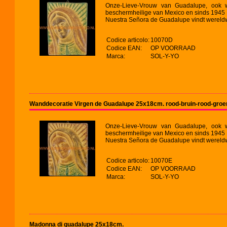
Onze-Lieve-Vrouw van Guadalupe, ook 
beschermheilige van Mexico en sinds 1945 v
Nuestra Señora de Guadalupe vindt wereldw
Codice articolo:
10070D
Codice EAN:
OP VOORRAAD
Marca:
SOL-Y-YO
Wanddecoratie Virgen de Guadalupe 25x18cm. rood-bruin-rood-groe
Onze-Lieve-Vrouw van Guadalupe, ook 
beschermheilige van Mexico en sinds 1945 v
Nuestra Señora de Guadalupe vindt wereldw
Codice articolo:
10070E
Codice EAN:
OP VOORRAAD
Marca:
SOL-Y-YO
Madonna di guadalupe 25x18cm.