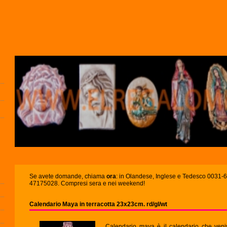
Se avete domande, chiama
ora
: in Olandese, Inglese e Tedesco 0031
47175028. Compresi sera e nei weekend!
Calendario Maya in terracotta 23x23cm. rd/gl/wt
Calendario maya è il calendario che veniv