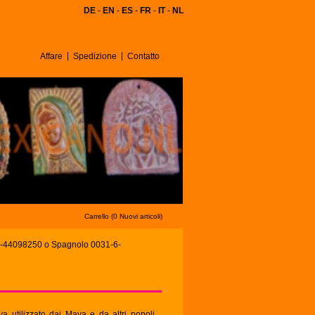
DE
-
EN
-
ES
-
FR
-
IT
-
NL
Affare
Spedizione
Contatto
Carrello (0 Nuovi articoli)
-6-44098250 o Spagnolo 0031-6-
a utilizzato dai Maya e da altri popoli