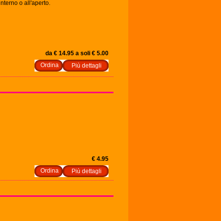
interno o all'aperto.
da € 14.95 a soli € 5.00
Più dettagli
€ 4.95
Più dettagli