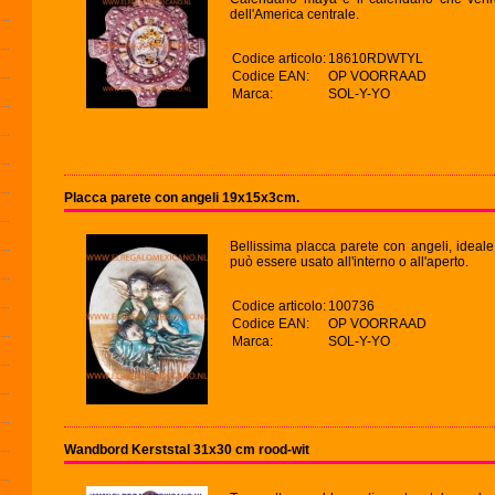
dell'America centrale.
Codice articolo:
18610RDWTYL
Codice EAN:
OP VOORRAAD
Marca:
SOL-Y-YO
Placca parete con angeli 19x15x3cm.
Bellissima placca parete con angeli, ideale 
può essere usato all'interno o all'aperto.
Codice articolo:
100736
Codice EAN:
OP VOORRAAD
Marca:
SOL-Y-YO
Wandbord Kerststal 31x30 cm rood-wit