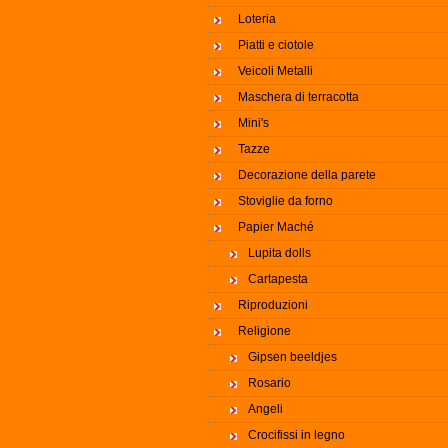
Loteria
Piatti e ciotole
Veicoli Metalli
Maschera di terracotta
Mini's
Tazze
Decorazione della parete
Stoviglie da forno
Papier Maché
Lupita dolls
Cartapesta
Riproduzioni
Religione
Gipsen beeldjes
Rosario
Angeli
Crocifissi in legno