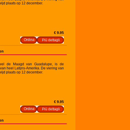
ijd plaats op 12 december.
€ 9.95
Più dettagli
en
wel de Maagd van Guadalupe, is de
an heel Latijns-Amerika. De viering van
ijd plaats op 12 december.
€ 9.95
Più dettagli
en