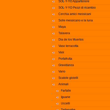
SOL-Y-YO Appartenere
SOL-Y-YO Pezzi di ricambio
Cerchia amici messicani
Solle messicano e la luna
Maya
Talavera
Dia de los Muertos
Vaso terracotta
Vasi
Portafrutta
Gravidanza
Vario
Scatole gioielli
Animali
Farfalle
Iguane
Uccelli
Tartarughe