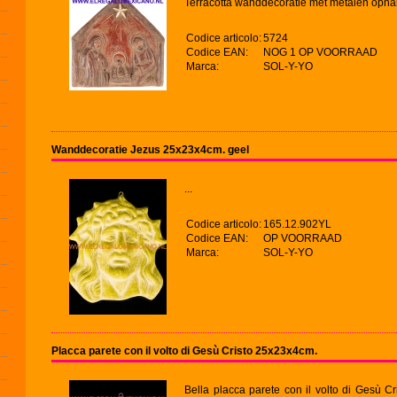
Terracotta wanddecoratie met metalen oph
Codice articolo:
5724
Codice EAN:
NOG 1 OP VOORRAAD
Marca:
SOL-Y-YO
Wanddecoratie Jezus 25x23x4cm. geel
...
Codice articolo:
165.12.902YL
Codice EAN:
OP VOORRAAD
Marca:
SOL-Y-YO
Placca parete con il volto di Gesù Cristo 25x23x4cm.
Bella placca parete con il volto di Gesù Cri