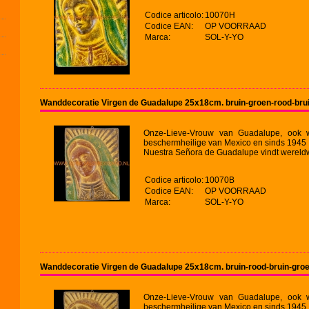
Codice articolo:
10070H
Codice EAN:
OP VOORRAAD
Marca:
SOL-Y-YO
Wanddecoratie Virgen de Guadalupe 25x18cm. bruin-groen-rood-bru
Onze-Lieve-Vrouw van Guadalupe, ook 
beschermheilige van Mexico en sinds 1945 v
Nuestra Señora de Guadalupe vindt wereldw
Codice articolo:
10070B
Codice EAN:
OP VOORRAAD
Marca:
SOL-Y-YO
Wanddecoratie Virgen de Guadalupe 25x18cm. bruin-rood-bruin-gro
Onze-Lieve-Vrouw van Guadalupe, ook 
beschermheilige van Mexico en sinds 1945 v