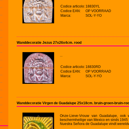
Codice articolo:
18830YL
Codice EAN:
OP VOORRAAD
Marca:
SOL-Y-YO
Wanddecoratie Jezus 27x26x4cm. rood
...
Codice articolo:
18830RD
Codice EAN:
OP VOORRAAD
Marca:
SOL-Y-YO
Wanddecoratie Virgen de Guadalupe 25x18cm. bruin-groen-bruin-ro
Onze-Lieve-Vrouw van Guadalupe, ook 
beschermheilige van Mexico en sinds 1945 v
Nuestra Señora de Guadalupe vindt wereldw