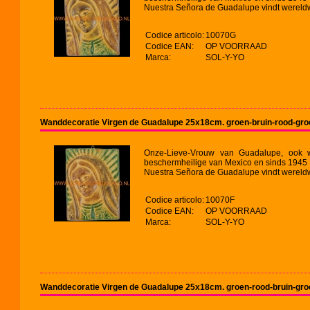
Nuestra Señora de Guadalupe vindt wereldw
Codice articolo:
10070G
Codice EAN:
OP VOORRAAD
Marca:
SOL-Y-YO
Wanddecoratie Virgen de Guadalupe 25x18cm. groen-bruin-rood-gro
Onze-Lieve-Vrouw van Guadalupe, ook 
beschermheilige van Mexico en sinds 1945 v
Nuestra Señora de Guadalupe vindt wereldw
Codice articolo:
10070F
Codice EAN:
OP VOORRAAD
Marca:
SOL-Y-YO
Wanddecoratie Virgen de Guadalupe 25x18cm. groen-rood-bruin-gro