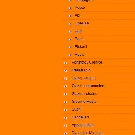
Pesce
Api
Libellule
Gatti
Rane
Elefanti
Resto
Portafoto / Cornice
Frida Kahlo
Glazen lampen
Glazen ornamenten
Glazen schalen
Growing Fiesta!
Cuori
Candelieri
Appendiabitti
Dia de los Muertos