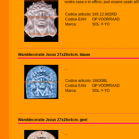
vostra casa o in ufficio, può essere usato all'
Codice articolo:
165.12.902RD
Codice EAN:
OP VOORRAAD
Marca:
SOL-Y-YO
Wanddecoratie Jezus 27x26x4cm. blauw
...
Codice articolo:
18830BL
Codice EAN:
OP VOORRAAD
Marca:
SOL-Y-YO
Wanddecoratie Jezus 27x26x4cm. geel
...