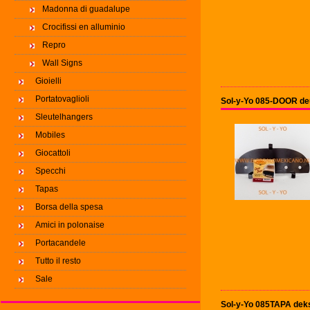
Madonna di guadalupe
Crocifissi en alluminio
Repro
Wall Signs
Gioielli
Portatovaglioli
Sol-y-Yo 085-DOOR de
Sleutelhangers
Mobiles
Giocattoli
Specchi
Tapas
Borsa della spesa
Amici in polonaise
Portacandele
Tutto il resto
Sale
Sol-y-Yo 085TAPA deks