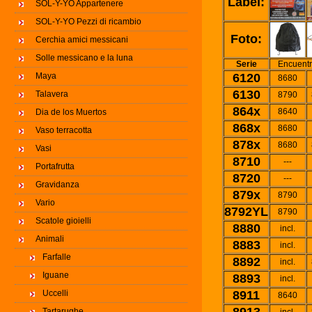
Label:
SOL-Y-YO Appartenere
SOL-Y-YO Pezzi di ricambio
Foto:
Cerchia amici messicani
Solle messicano e la luna
Serie
Encuentre
Maya
6120
8680
6130
Talavera
8790
864x
8640
Dia de los Muertos
868x
8680
Vaso terracotta
878x
8680
Vasi
8710
---
Portafrutta
8720
---
Gravidanza
879x
8790
Vario
8792YL
8790
Scatole gioielli
8880
incl.
Animali
8883
incl.
Farfalle
8892
incl.
Iguane
8893
incl.
Uccelli
8911
8640
Tartarughe