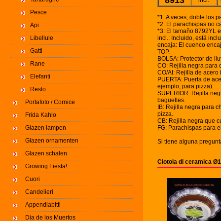
8913
incl.
Pesce
*1: A veces, doble los 
*2: El parachispas no c
Api
*3: El tamaño 8792YL e
Libellule
incl.: Incluido, está in
encaja: El cuenco enca
Gatti
TOP.
BOLSA: Protector de ll
Rane
CO: Rejilla negra para 
CO/AI: Rejilla de acero 
Elefanti
PUERTA: Puerta de acero
ejemplo, para pizza).
Resto
SUPERIOR: Rejilla negra
baguettes.
Portafoto / Cornice
IB: Rejilla negra para 
pizza.
Frida Kahlo
CB: Rejilla negra que c
Glazen lampen
FG: Parachispas para el
Glazen ornamenten
Si tiene alguna pregun
Glazen schalen
Ciotola di ceramica Ø
Growing Fiesta!
Cuori
Candelieri
Appendiabitti
Dia de los Muertos