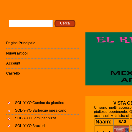
Pagina Principale
Nuovi articoli
Account
Carrello
VISTA G
SOL-Y-YO Camino da giardino
Ci sono molti accesso
SOL-Y-YO Barbecue messicano
piuttosto opprimente. Q
accessori. A sinistra ci 
SOL-Y-YO Forni per pizza
Naam:
-BAG
SOL-Y-YO Bracieri