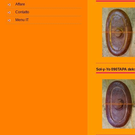
Affare
Contatto
Menu IT
Sol-y-Yo 090TAPA deks