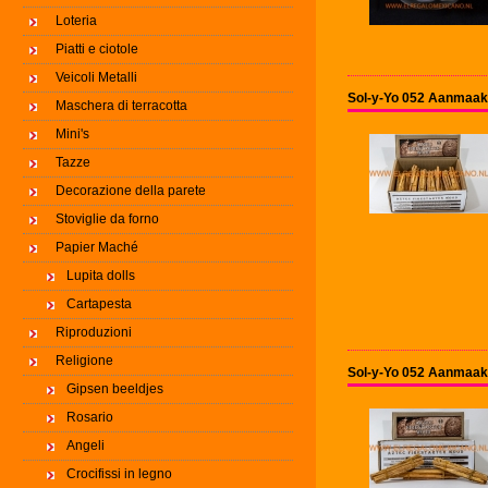
Loteria
Piatti e ciotole
Veicoli Metalli
Sol-y-Yo 052 Aanmaakh
Maschera di terracotta
Mini's
Tazze
Decorazione della parete
Stoviglie da forno
Papier Maché
Lupita dolls
Cartapesta
Riproduzioni
Religione
Sol-y-Yo 052 Aanmaakh
Gipsen beeldjes
Rosario
Angeli
Crocifissi in legno