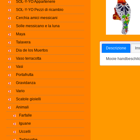
SOL-Y-YO Appartenere
SOL-Y-YO Pezzi di ricambio
Cerchia amici messicani
Solle messicano e la luna
Maya
Talavera
Descrizione
Im
Dia de los Muertos
Vaso terracotta
Mooie handbeschilde
Vasi
Portafrutta
Gravidanza
Vario
Scatole gioielli
Animali
Farfalle
Iguane
Uccelli
Tartarughe