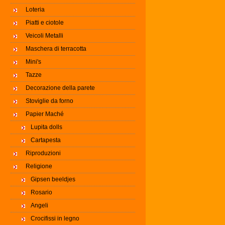
Loteria
Piatti e ciotole
Veicoli Metalli
Maschera di terracotta
Mini's
Tazze
Decorazione della parete
Stoviglie da forno
Papier Maché
Lupita dolls
Cartapesta
Riproduzioni
Religione
Gipsen beeldjes
Rosario
Angeli
Crocifissi in legno