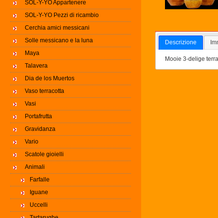
SOL-Y-YO Appartenere
SOL-Y-YO Pezzi di ricambio
Cerchia amici messicani
Solle messicano e la luna
Descrizione
Im
Maya
Mooie 3-delige terra
Talavera
Dia de los Muertos
Vaso terracotta
Vasi
Portafrutta
Gravidanza
Vario
Scatole gioielli
Animali
Farfalle
Iguane
Uccelli
Tartarughe