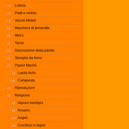
Loteria
Piatti e ciotole
Veicoli Metalli
Maschera di terracotta
Mini's
Tazze
Decorazione della parete
Stoviglie da forno
Papier Maché
Lupita dolls
Cartapesta
Riproduzioni
Religione
Gipsen beeldjes
Rosario
Angeli
Crocifissi in legno