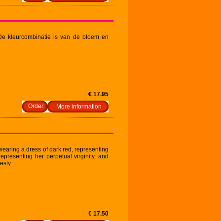
e kleurcombinatie is van de bloem en
€ 17.95
More information
earing a dress of dark red, representing
epresenting her perpetual virginity, and
esty.
€ 17.50