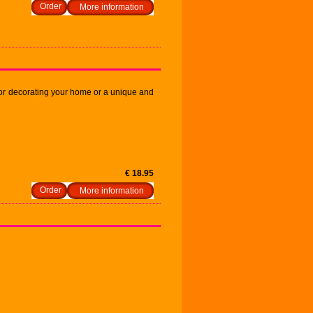
More information
l for decorating your home or a unique and
€ 18.95
More information