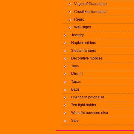
Virgin of Guadalupe
Crucifixes terracotta
Repro
Wall signs
Jewelry
Napkin holders
Sleutelhangers
Decorative mobiles
Toys
Mirrors
Tapas
Bags
Friends in polonaise
Tea light holder
What fits nowhere else
Sale