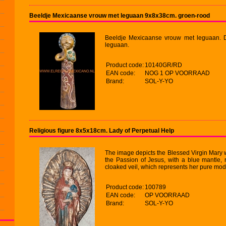
Beeldje Mexicaanse vrouw met leguaan 9x8x38cm. groen-rood
Beeldje Mexicaanse vrouw met leguaan. D
leguaan.
Product code:
10140GR/RD
EAN code:
NOG 1 OP VOORRAAD
Brand:
SOL-Y-YO
Religious figure 8x5x18cm. Lady of Perpetual Help
The image depicts the Blessed Virgin Mary w
the Passion of Jesus, with a blue mantle, r
cloaked veil, which represents her pure mod
Product code:
100789
EAN code:
OP VOORRAAD
Brand:
SOL-Y-YO