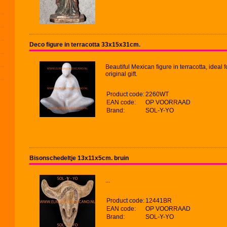
Deco figure in terracotta 33x15x31cm.
Beautiful Mexican figure in terracotta, idea
original gift.
Product code:
2260WT
EAN code:
OP VOORRAAD
Brand:
SOL-Y-YO
Bisonschedeltje 13x11x5cm. bruin
...
Product code:
12441BR
EAN code:
OP VOORRAAD
Brand:
SOL-Y-YO