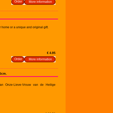
More information
r home or a unique and original gift.
€ 4.95
More information
x5cm.
an Onze-Lieve-Vrouw van de Heilige