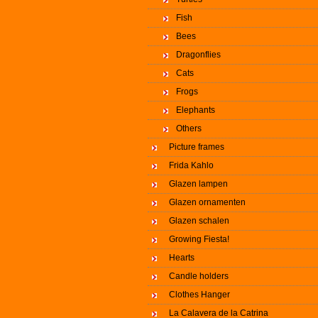
Fish
Bees
Dragonflies
Cats
Frogs
Elephants
Others
Picture frames
Frida Kahlo
Glazen lampen
Glazen ornamenten
Glazen schalen
Growing Fiesta!
Hearts
Candle holders
Clothes Hanger
La Calavera de la Catrina