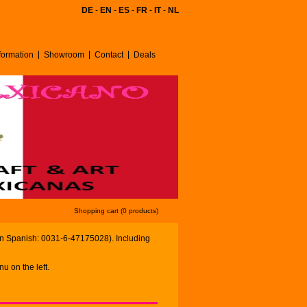
DE
-
EN
-
ES
-
FR
-
IT
-
NL
ormation
Showroom
Contact
Deals
Shopping cart (0 products)
in Spanish: 0031-6-47175028). Including
u on the left.