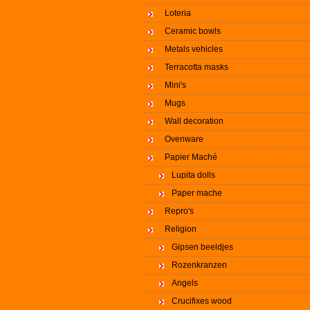
Loteria
Ceramic bowls
Metals vehicles
Terracotta masks
Mini's
Mugs
Wall decoration
Ovenware
Papier Maché
Lupita dolls
Paper mache
Repro's
Religion
Gipsen beeldjes
Rozenkranzen
Angels
Crucifixes wood