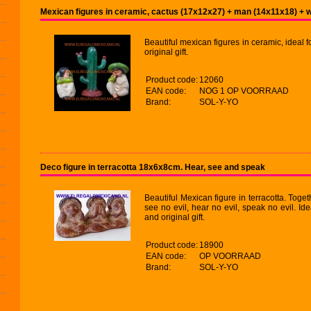
Mexican figures in ceramic, cactus (17x12x27) + man (14x11x18) +
Beautiful mexican figures in ceramic, ideal
original gift.
Product code:
12060
EAN code:
NOG 1 OP VOORRAAD
Brand:
SOL-Y-YO
Deco figure in terracotta 18x6x8cm. Hear, see and speak
Beautiful Mexican figure in terracotta. Toge
see no evil, hear no evil, speak no evil. I
and original gift.
Product code:
18900
EAN code:
OP VOORRAAD
Brand:
SOL-Y-YO