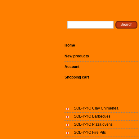
Home
New products
Account
Shopping cart
SOL-Y-YO Clay Chimenea
SOL-Y-YO Barbecues
SOL-Y-YO Pizza ovens
SOL-Y-YO Fire Pits