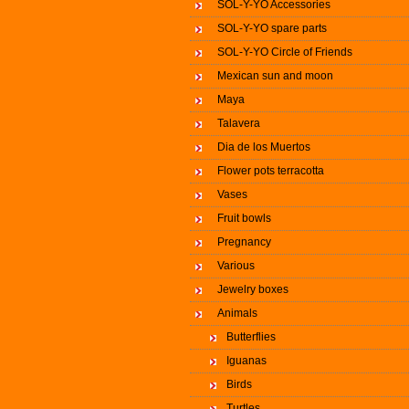
SOL-Y-YO Accessories
SOL-Y-YO spare parts
SOL-Y-YO Circle of Friends
Mexican sun and moon
Maya
Talavera
Dia de los Muertos
Flower pots terracotta
Vases
Fruit bowls
Pregnancy
Various
Jewelry boxes
Animals
Butterflies
Iguanas
Birds
Turtles