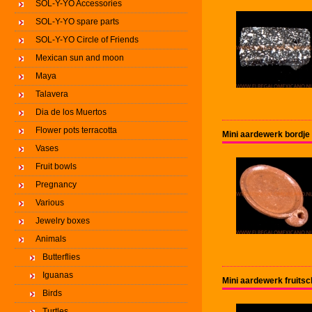
SOL-Y-YO Accessories
SOL-Y-YO spare parts
SOL-Y-YO Circle of Friends
Mexican sun and moon
Maya
Talavera
Dia de los Muertos
Flower pots terracotta
Mini aardewerk bordj
Vases
Fruit bowls
Pregnancy
Various
Jewelry boxes
Animals
Butterflies
Iguanas
Mini aardewerk fruits
Birds
Turtles