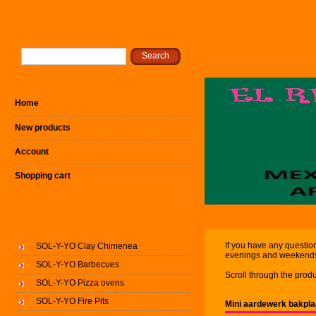
Home
New products
Account
Shopping cart
If you have any question
SOL-Y-YO Clay Chimenea
evenings and weekend
SOL-Y-YO Barbecues
Scroll through the produ
SOL-Y-YO Pizza ovens
SOL-Y-YO Fire Pits
Mini aardewerk bakpl