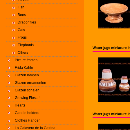
Fish
Bees
Dragonflies
Cats
Frogs
Elephants
Water jugs miniature i
Others
Picture frames
Frida Kahlo
Glazen lampen
Glazen ornamenten
Glazen schalen
Growing Fiesta!
Hearts
Candle holders
Water jugs miniature i
Clothes Hanger
La Calavera de la Catrina