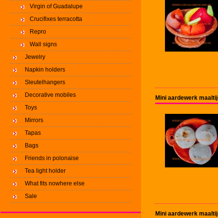
Virgin of Guadalupe
Crucifixes terracotta
Repro
Wall signs
Jewelry
Napkin holders
Sleutelhangers
Decorative mobiles
Mini aardewerk maalti
Toys
Mirrors
Tapas
Bags
Friends in polonaise
Tea light holder
What fits nowhere else
Sale
Mini aardewerk maalti