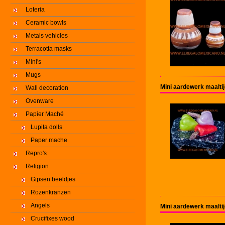
Loteria
Ceramic bowls
Metals vehicles
Terracotta masks
Mini's
Mugs
Mini aardewerk maalti
Wall decoration
Ovenware
Papier Maché
Lupita dolls
Paper mache
Repro's
Religion
Gipsen beeldjes
Rozenkranzen
Angels
Mini aardewerk maaltij
Crucifixes wood