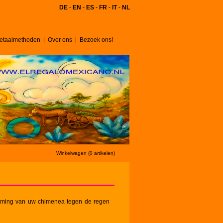
DE
-
EN
-
ES
-
FR
-
IT
-
NL
etaalmethoden
Over ons
Bezoek ons!
Winkelwagen (0 artikelen)
erming van uw chimenea tegen de regen