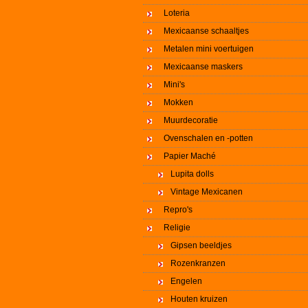
Loteria
Mexicaanse schaaltjes
Metalen mini voertuigen
Mexicaanse maskers
Mini's
Mokken
Muurdecoratie
Ovenschalen en -potten
Papier Maché
Lupita dolls
Vintage Mexicanen
Repro's
Religie
Gipsen beeldjes
Rozenkranzen
Engelen
Houten kruizen