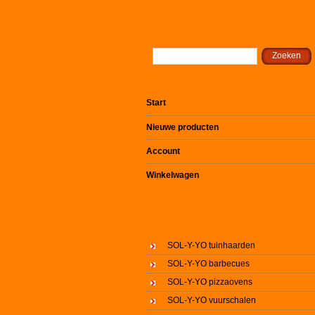
Start
Nieuwe producten
Account
Winkelwagen
SOL-Y-YO tuinhaarden
SOL-Y-YO barbecues
SOL-Y-YO pizzaovens
SOL-Y-YO vuurschalen