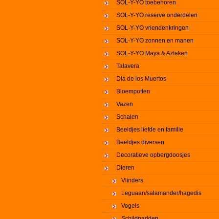
SOL-Y-YO toebehoren
SOL-Y-YO reserve onderdelen
SOL-Y-YO vriendenkringen
SOL-Y-YO zonnen en manen
SOL-Y-YO Maya & Azteken
Talavera
Dia de los Muertos
Bloempotten
Vazen
Schalen
Beeldjes liefde en familie
Beeldjes diversen
Decoratieve opbergdoosjes
Dieren
Vlinders
Leguaan/salamander/hagedis
Vogels
Schildpadden