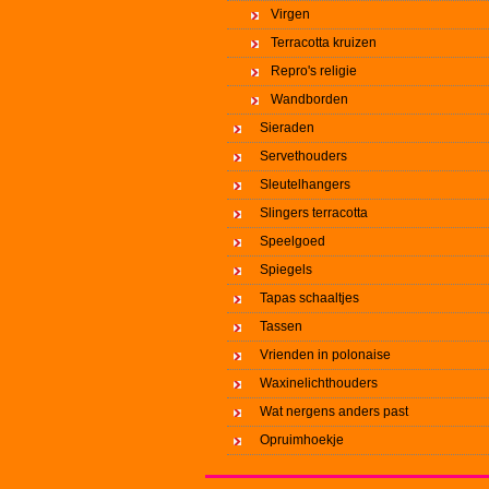
Virgen
Terracotta kruizen
Repro's religie
Wandborden
Sieraden
Servethouders
Sleutelhangers
Slingers terracotta
Speelgoed
Spiegels
Tapas schaaltjes
Tassen
Vrienden in polonaise
Waxinelichthouders
Wat nergens anders past
Opruimhoekje