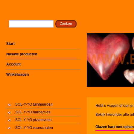
Start
Nieuwe producten
Account
Winkelwagen
SOL-Y-YO tuinhaarden
Hebt u vragen of opmer
SOL-Y-YO barbecues
Bekijk hieronder alle ar
SOL-Y-YO pizzaovens
Glazen hart met opha
SOL-Y-YO vuurschalen