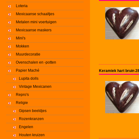
Loteria
Mexicaanse schaaltjes
Metalen mini voertuigen
Mexicaanse maskers
Mini's
Mokken
Muurdecoratie
Ovenschalen en -potten
Papier Maché
Keramiek hart bruin 
Lupita dolls
Vintage Mexicanen
Repro's
Religie
Gipsen beeldjes
Rozenkranzen
Engelen
Houten kruizen