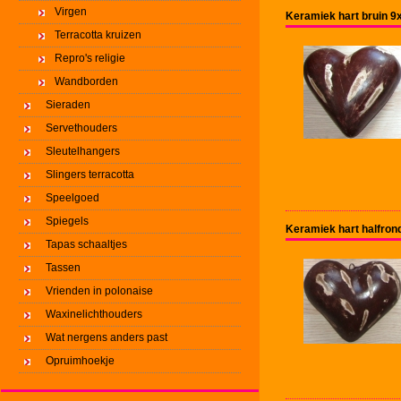
Virgen
Keramiek hart bruin 
Terracotta kruizen
Repro's religie
Wandborden
Sieraden
Servethouders
Sleutelhangers
Slingers terracotta
Speelgoed
Spiegels
Keramiek hart halfron
Tapas schaaltjes
Tassen
Vrienden in polonaise
Waxinelichthouders
Wat nergens anders past
Opruimhoekje