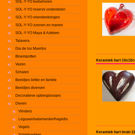
SOL-Y-YO toebehoren
SOL-Y-YO reserve onderdelen
SOL-Y-YO vriendenkringen
SOL-Y-YO zonnen en manen
SOL-Y-YO Maya & Azteken
Talavera
Dia de los Muertos
Bloempotten
Keramiek hart 10x10c
Vazen
Schalen
Beeldjes liefde en familie
Beeldjes diversen
Decoratieve opbergdoosjes
Dieren
Vlinders
Leguaan/salamander/hagedis
Vogels
Keramiek hart bruin 1
Schildpadden