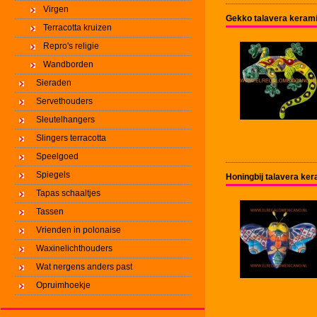
Virgen
Gekko talavera keram
Terracotta kruizen
Repro's religie
Wandborden
Sieraden
Servethouders
Sleutelhangers
Slingers terracotta
Speelgoed
Spiegels
Honingbij talavera ke
Tapas schaaltjes
Tassen
Vrienden in polonaise
Waxinelichthouders
Wat nergens anders past
Opruimhoekje