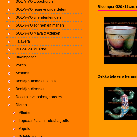
SOL-Y-YO toebehoren
Bloempot Ø20x16cm. ta
SOL-Y-YO reserve onderdelen
SOL-Y-YO vriendenkringen
SOL-Y-YO zonnen en manen
SOL-Y-YO Maya & Azteken
Talavera
Dia de los Muertos
Bloempotten
Vazen
Schalen
Gekko talavera keram
Beeldjes liefde en familie
Beeldjes diversen
Decoratieve opbergdoosjes
Dieren
Vlinders
Leguaan/salamander/hagedis
Vogels
Schildpadden