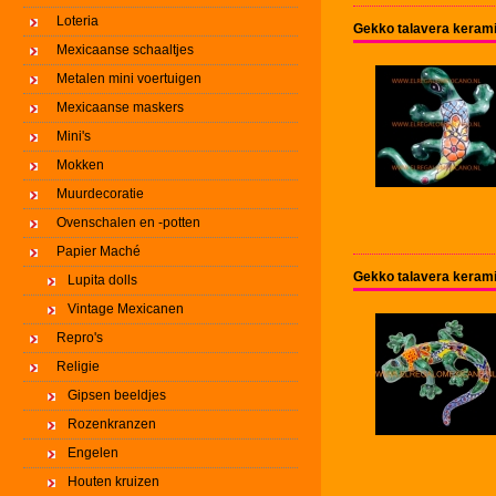
Loteria
Gekko talavera keram
Mexicaanse schaaltjes
Metalen mini voertuigen
Mexicaanse maskers
Mini's
Mokken
Muurdecoratie
Ovenschalen en -potten
Papier Maché
Gekko talavera keram
Lupita dolls
Vintage Mexicanen
Repro's
Religie
Gipsen beeldjes
Rozenkranzen
Engelen
Houten kruizen