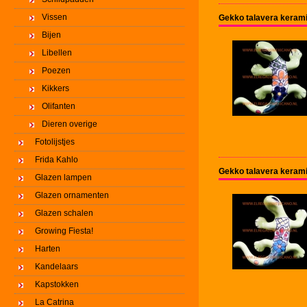
Vissen
Gekko talavera kerami
Bijen
Libellen
Poezen
Kikkers
Olifanten
Dieren overige
Fotolijstjes
Frida Kahlo
Gekko talavera kerami
Glazen lampen
Glazen ornamenten
Glazen schalen
Growing Fiesta!
Harten
Kandelaars
Kapstokken
La Catrina