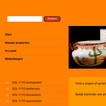
Start
Nieuwe producten
Account
Winkelwagen
SOL-Y-YO tuinhaarden
Hebt u vragen of opmer
SOL-Y-YO barbecues
Bekijk hieronder alle ar
SOL-Y-YO pizzaovens
SOL-Y-YO vuurschalen